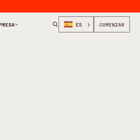
PRESA
ES
COMENZAR