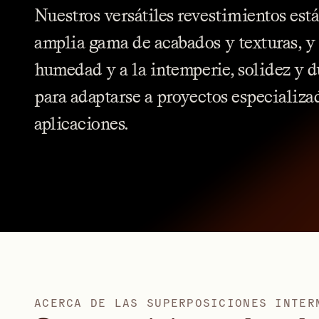
Nuestros
versátiles
revestimientos
est
amplia
gama
de
acabados
y
texturas,
y
humedad
y
a
la
intemperie,
solidez
y
d
para
adaptarse
a
proyectos
especializa
aplicaciones.
A
C
E
R
C
A
D
E
L
A
S
S
U
P
E
R
P
O
S
I
C
I
O
N
E
S
I
N
T
E
R