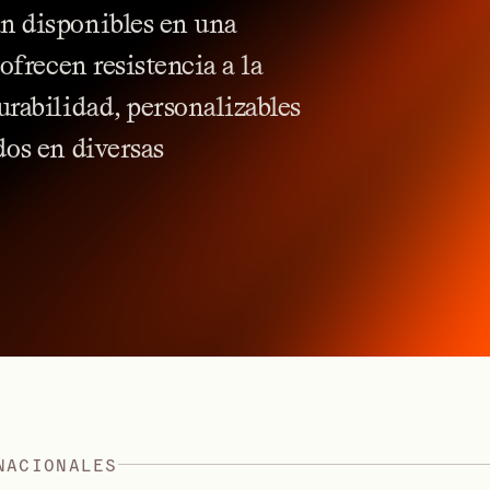
án
disponibles
en
una
ofrecen
resistencia
a
la
urabilidad,
personalizables
dos
en
diversas
N
A
C
I
O
N
A
L
E
S