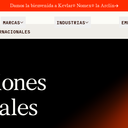
Damos la bienvenida a Kevlar® Nomex® la Arclin
MARCAS
INDUSTRIAS
EM
RNACIONALES
iones
ales