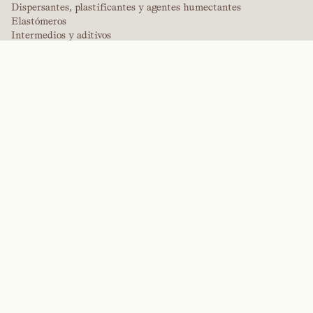
Dispersantes, plastificantes y agentes humectantes
Elastómeros
Intermedios y aditivos
Disolventes
Urea, melamina y polímeros fenólicos
MARCAS
Arctek
Cautivo
Dispersantes
EPIC
Firepoint
Kevlar
Kevlar
NitroGain
Nomex
Tensylon
Sistemas de fabricación industrial
INDUSTRIAS
Agricultura
Edificación y construcción