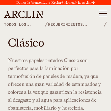
Damos la bienvenida a Kevlar® Nomex® la Arclin
/
/
TODOS LOS
RECUBRIMIENTOS
PRODUCTOS
DECORATIVOS
Clásico
Nuestros
papeles
tratados
Classic
son
perfectos
para
la
laminación
por
termofusión
de
paneles
de
madera,
ya
que
ofrecen
una
gran
variedad
de
estampados
y
colores
a
la
vez
que
garantizan
la
resistencia
al
desgaste
y
al
agua
para
aplicaciones
de
ebanistería,
mobiliario
y
hostelería.