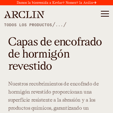
Damos la bienvenida a Kevlar® Nomex® la Arclin
/
/
TODOS LOS PRODUCTOS
...
Capas de encofrado
de hormigón
revestido
Nuestros
recubrimientos
de
encofrado
de
hormigón
revestido
proporcionan
una
superficie
resistente
a
la
abrasión
y
a
los
productos
químicos,
garantizando
un