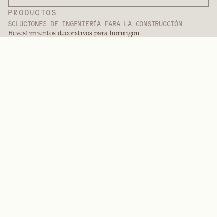
PRODUCTOS
SOLUCIONES DE INGENIERÍA PARA LA CONSTRUCCIÓN
Revestimientos decorativos para hormigón
Revestimientos decorativos
Servicios de acabado
Revestimientos internacionales
Revestimientos para pintura
Productos de paneles
Soluciones de paneles
Revestimientos protectores
Revestimientos de ingeniería especializados
POLÍMEROS DE ALTO RENDIMIENTO
Aramidas
Dispersantes, plastificantes y agentes humectantes
Elastómeros
Intermedios y aditivos
Disolventes
Urea, melamina y polímeros fenólicos
MARCAS
Arctek