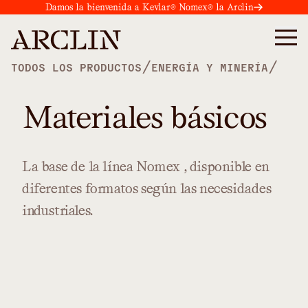
Damos la bienvenida a Kevlar® Nomex® la Arclin
/
/
TODOS LOS PRODUCTOS
ENERGÍA Y MINERÍA
Materiales básicos
La
base
de
la
línea
Nomex
,
disponible
en
diferentes
formatos
según
las
necesidades
industriales.