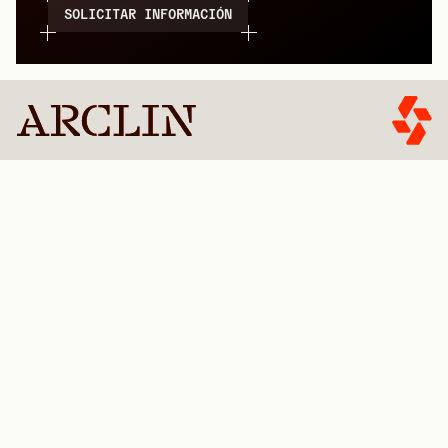
SOLICITAR INFORMACIÓN
BUSCAR UN PRODUCTO
COMENZAR
PRODUCTOS
SOLUCIONES DE INGENIERÍA PARA LA CONSTRUCCIÓN
Revestimientos decorativos para hormigón
Revestimientos decorativos
Servicios de acabado