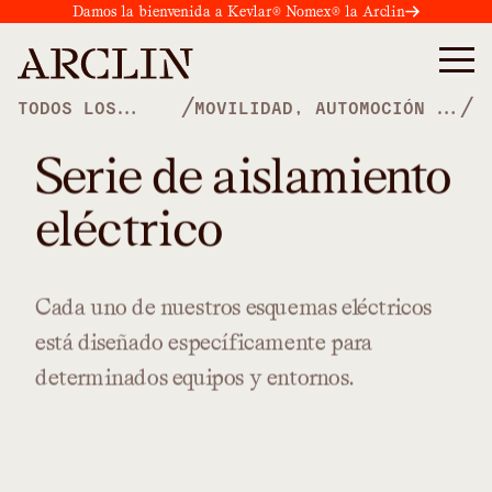
Damos la bienvenida a Kevlar® Nomex® la Arclin
/
/
TODOS LOS
MOVILIDAD, AUTOMOCIÓN Y
PRODUCTOS
NÁUTICA
Serie de aislamiento
eléctrico
Cada
uno
de
nuestros
esquemas
eléctricos
está
diseñado
específicamente
para
determinados
equipos
y
entornos.