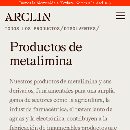
Damos la bienvenida a Kevlar® Nomex® la Arclin
/
/
TODOS LOS PRODUCTOS
DISOLVENTES
Productos de
metalimina
Nuestros
productos
de
metalimina
y
sus
derivados,
fundamentales
para
una
amplia
gama
de
sectores
como
la
agricultura,
la
industria
farmacéutica,
el
tratamiento
de
aguas
y
la
electrónica,
contribuyen
a
la
fabricación
de
innumerables
productos
que