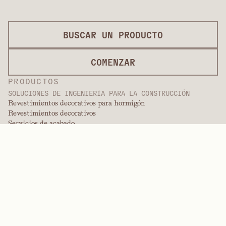
BUSCAR UN PRODUCTO
COMENZAR
PRODUCTOS
SOLUCIONES DE INGENIERÍA PARA LA CONSTRUCCIÓN
Revestimientos decorativos para hormigón
Revestimientos decorativos
Servicios de acabado
Revestimientos internacionales
Revestimientos para pintura
Productos de paneles
Soluciones de paneles
Revestimientos protectores
Revestimientos de ingeniería especializados
POLÍMEROS DE ALTO RENDIMIENTO
Aramidas
Dispersantes, plastificantes y agentes humectantes
Elastómeros