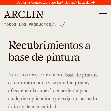
Damos la bienvenida a Kevlar® Nomex® la Arclin
/
/
TODOS LOS PRODUCTOS
...
Recubrimientos a
base de pintura
Nuestros
revestimientos
a
base
de
pintura
están
imprimados
y
se
pueden
pintar,
ofreciendo
la
superficie
perfecta
para
cualquier
aplicación
que
exija
un
acabado
único
y
de
alta
calidad.