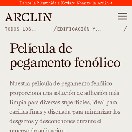
Damos la bienvenida a Kevlar® Nomex® la Arclin
/
/
TODOS LOS
EDIFICACIÓN Y
PRODUCTOS
CONSTRUCCIÓN
Película de
pegamento fenólico
Nuestra
película
de
pegamento
fenólico
proporciona
una
solución
de
adhesión
más
limpia
para
diversas
superficies,
ideal
para
carillas
finas
y
diseñada
para
minimizar
los
desgarros
y
desconchones
durante
el
proceso
de
aplicación.