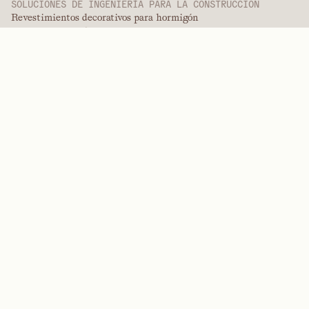
SOLUCIONES DE INGENIERÍA PARA LA CONSTRUCCIÓN
Revestimientos decorativos para hormigón
Revestimientos decorativos
Servicios de acabado
Revestimientos internacionales
Revestimientos para pintura
Productos de paneles
Soluciones de paneles
Revestimientos protectores
Revestimientos de ingeniería especializados
POLÍMEROS DE ALTO RENDIMIENTO
Aramidas
Dispersantes, plastificantes y agentes humectantes
Elastómeros
Intermedios y aditivos
Disolventes
Urea, melamina y polímeros fenólicos
MARCAS
Arctek
Cautivo
Dispersantes