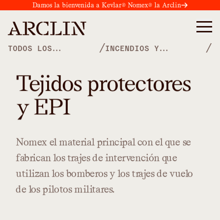
Damos la bienvenida a Kevlar® Nomex® la Arclin
/
/
TODOS LOS
INCENDIOS Y
PRODUCTOS
SEGURIDAD
Tejidos protectores
y EPI
Nomex
el
material
principal
con
el
que
se
fabrican
los
trajes
de
intervención
que
utilizan
los
bomberos
y
los
trajes
de
vuelo
de
los
pilotos
militares.