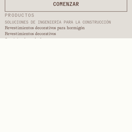
COMENZAR
PRODUCTOS
SOLUCIONES DE INGENIERÍA PARA LA CONSTRUCCIÓN
Revestimientos decorativos para hormigón
Revestimientos decorativos
Servicios de acabado
Revestimientos internacionales
Revestimientos para pintura
Productos de paneles
Soluciones de paneles
Revestimientos protectores
Revestimientos de ingeniería especializados
POLÍMEROS DE ALTO RENDIMIENTO
Aramidas
Dispersantes, plastificantes y agentes humectantes
Elastómeros
Intermedios y aditivos
Disolventes
Urea, melamina y polímeros fenólicos
MARCAS