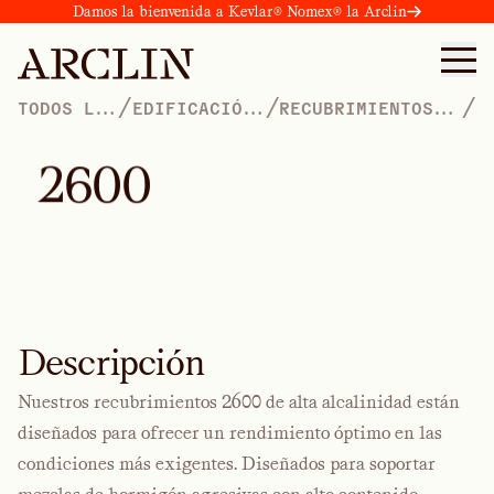
Damos la bienvenida a Kevlar® Nomex® la Arclin
/
/
/
TODOS LOS
EDIFICACIÓN
RECUBRIMIENTOS
PRODUCTOS
Y
ALTAMENTE
CONSTRUCCIÓN
ALCALINOS PARA
ENCOFRADOS DE
2
6
0
0
HORMIGÓN
Descripción
Nuestros recubrimientos 2600 de alta alcalinidad están
diseñados para ofrecer un rendimiento óptimo en las
condiciones más exigentes. Diseñados para soportar