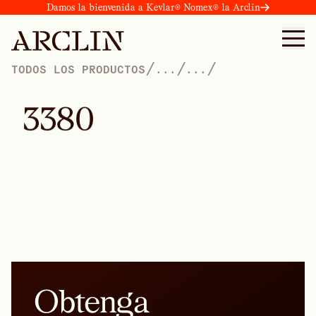
Damos la bienvenida a Kevlar® Nomex® la Arclin
/
/
/
TODOS LOS PRODUCTOS
...
...
3
3
8
0
Obtenga