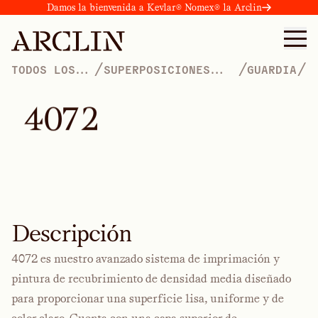
Damos la bienvenida a Kevlar® Nomex® la Arclin
/
/
/
TODOS LOS
SUPERPOSICIONES
GUARDIA
PRODUCTOS
INTERNACIONALES
4
0
7
2
Descripción
4072 es nuestro avanzado sistema de imprimación y
pintura de recubrimiento de densidad media diseñado
para proporcionar una superficie lisa, uniforme y de