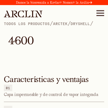
Damos la bienvenida a Kevlar® Nomex® la Arclin
/
/
/
TODOS LOS PRODUCTOS
ARCTEK
DRYSHELL
4
6
0
0
Características y ventajas
01
Capa impermeable y de control de vapor integrada