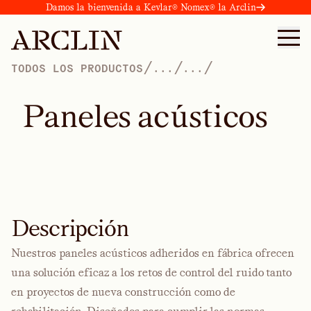
Damos la bienvenida a Kevlar® Nomex® la Arclin
/
/
/
TODOS LOS PRODUCTOS
...
...
P
a
n
e
l
e
s
a
c
ú
s
t
i
c
o
s
Descripción
Nuestros paneles acústicos adheridos en fábrica ofrecen
una solución eficaz a los retos de control del ruido tanto
en proyectos de nueva construcción como de