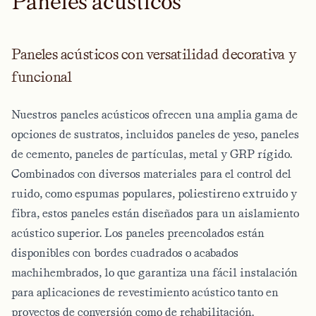
P
a
n
e
l
e
s
a
c
ú
s
t
i
c
o
s
Paneles acústicos con versatilidad decorativa y
funcional
Nuestros paneles acústicos ofrecen una amplia gama de
opciones de sustratos, incluidos paneles de yeso, paneles
de cemento, paneles de partículas, metal y GRP rígido.
Combinados con diversos materiales para el control del
ruido, como espumas populares, poliestireno extruido y
fibra, estos paneles están diseñados para un aislamiento
acústico superior. Los paneles preencolados están
disponibles con bordes cuadrados o acabados
machihembrados, lo que garantiza una fácil instalación
para aplicaciones de revestimiento acústico tanto en
proyectos de conversión como de rehabilitación.