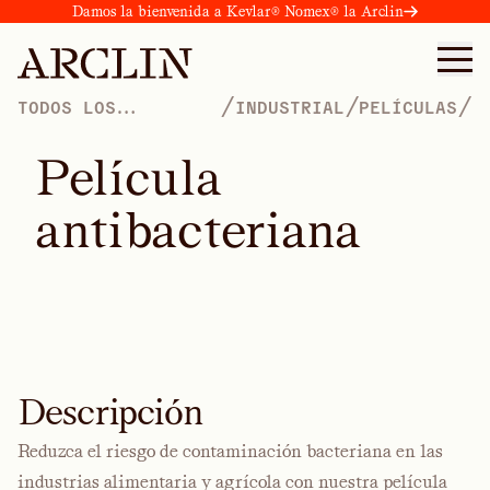
Damos la bienvenida a Kevlar® Nomex® la Arclin
/
/
/
TODOS LOS
INDUSTRIAL
PELÍCULAS
PRODUCTOS
P
e
l
í
c
u
l
a
a
n
t
i
b
a
c
t
e
r
i
a
n
a
Descripción
Reduzca el riesgo de contaminación bacteriana en las
industrias alimentaria y agrícola con nuestra película