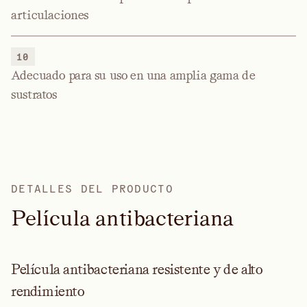
articulaciones
10
Adecuado para su uso en una amplia gama de
sustratos
DETALLES DEL PRODUCTO
P
e
l
í
c
u
l
a
a
n
t
i
b
a
c
t
e
r
i
a
n
a
Película antibacteriana resistente y de alto
rendimiento