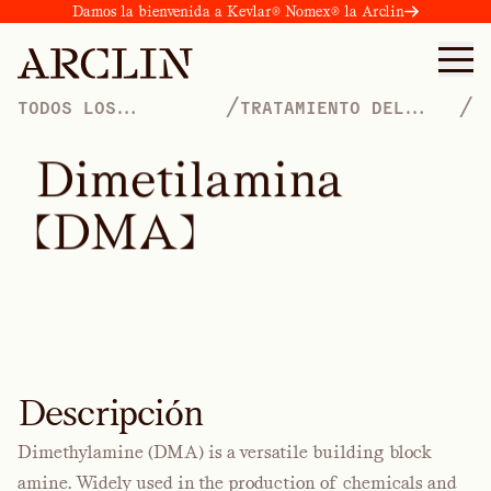
Damos la bienvenida a Kevlar® Nomex® la Arclin
/
/
TODOS LOS
TRATAMIENTO DEL
PRODUCTOS
AGUA
D
i
m
e
t
i
l
a
m
i
n
a
(
D
M
A
)
Descripción
Dimethylamine (DMA) is a versatile building block
amine. Widely used in the production of chemicals and