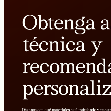
Obtenga a
técnica y
recomend
personali
Díganos con qué materiales está trabajando y nuest