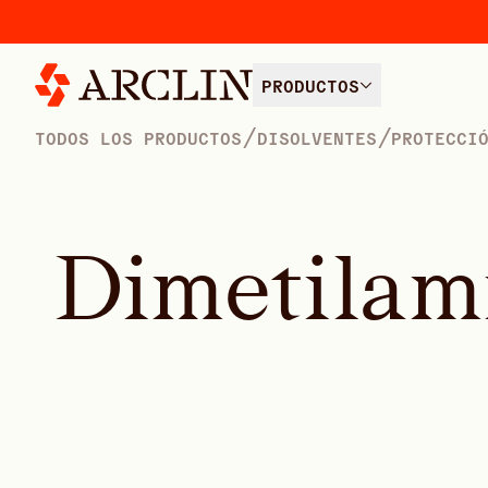
PRODUCTOS
/
/
TODOS LOS PRODUCTOS
DISOLVENTES
PROTECCI
D
i
m
e
t
i
l
a
m