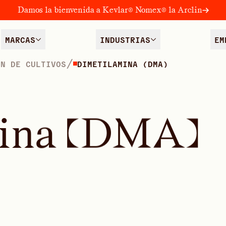
Damos la bienvenida a Kevlar® Nomex® la Arclin
MARCAS
INDUSTRIAS
EM
/
ÓN DE CULTIVOS
DIMETILAMINA (DMA)
i
n
a
(
D
M
A
)