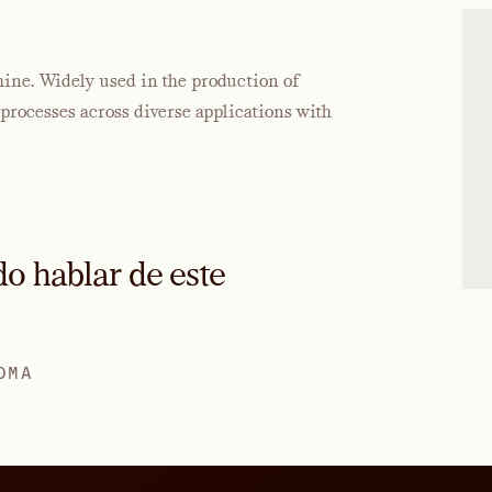
ine. Widely used in the production of
rocesses across diverse applications with
o hablar de este
DMA