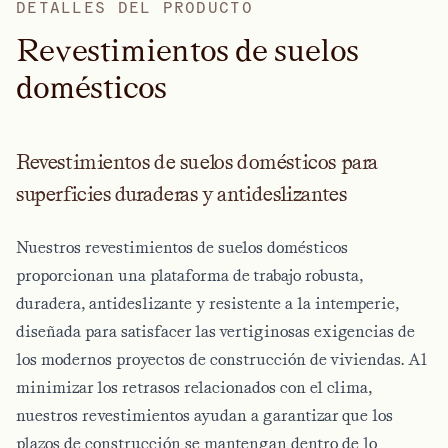
DETALLES DEL PRODUCTO
R
e
v
e
s
t
i
m
i
e
n
t
o
s
d
e
s
u
e
l
o
s
d
o
m
é
s
t
i
c
o
s
Revestimientos de suelos domésticos para
superficies duraderas y antideslizantes
Nuestros revestimientos de suelos domésticos
proporcionan una plataforma de trabajo robusta,
duradera, antideslizante y resistente a la intemperie,
diseñada para satisfacer las vertiginosas exigencias de
los modernos proyectos de construcción de viviendas. Al
minimizar los retrasos relacionados con el clima,
nuestros revestimientos ayudan a garantizar que los
plazos de construcción se mantengan dentro de lo