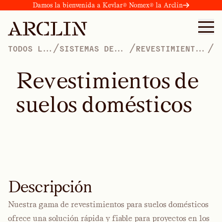
Damos la bienvenida a Kevlar® Nomex® la Arclin
/
/
/
TODOS LOS
SISTEMAS DE
REVESTIMIENTOS
PRODUCTOS
FABRICACIÓN
DE ALTO
COMERCIAL
RENDIMIENTO
R
e
v
e
s
t
i
m
i
e
n
t
o
s
d
e
s
u
e
l
o
s
d
o
m
é
s
t
i
c
o
s
Descripción
Nuestra gama de revestimientos para suelos domésticos
ofrece una solución rápida y fiable para proyectos en los