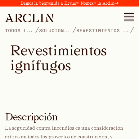
Damos la bienvenida a Kevlar® Nomex® la Arclin
/
/
/
TODOS LOS
SOLUCIONES
REVESTIMIENTOS DE
PRODUCTOS
DE PANELES
ALTO RENDIMIENTO
R
e
v
e
s
t
i
m
i
e
n
t
o
s
i
g
n
í
f
u
g
o
s
Descripción
La seguridad contra incendios es una consideración
crítica en todos los proyectos de construcción, y