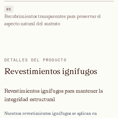
05
Recubrimientos transparentes para preservar el
aspecto natural del sustrato
DETALLES DEL PRODUCTO
R
e
v
e
s
t
i
m
i
e
n
t
o
s
i
g
n
í
f
u
g
o
s
Revestimientos ignífugos para mantener la
integridad estructural
Nuestros revestimientos ignífugos se aplican en