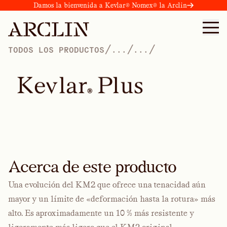
Damos la bienvenida a Kevlar® Nomex® la Arclin
/
/
/
TODOS LOS PRODUCTOS
...
...
K
e
v
l
a
r
P
l
u
s
®
Acerca de este producto
Una evolución del KM2 que ofrece una tenacidad aún
mayor y un límite de «deformación hasta la rotura» más
alto. Es aproximadamente un 10 % más resistente y