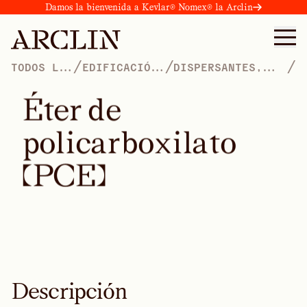
Damos la bienvenida a Kevlar® Nomex® la Arclin
/
/
/
TODOS LOS
EDIFICACIÓN
DISPERSANTES,
PRODUCTOS
Y
TENSIOACTIVOS,
CONSTRUCCIÓN
PLASTIFICANTES Y
É
t
e
r
d
e
HUMECTANTES
p
o
l
i
c
a
r
b
o
x
i
l
a
t
o
(
P
C
E
)
Descripción