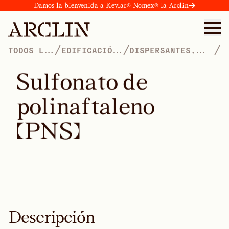
Damos la bienvenida a Kevlar® Nomex® la Arclin
/
/
/
TODOS LOS
EDIFICACIÓN
DISPERSANTES,
PRODUCTOS
Y
TENSIOACTIVOS,
CONSTRUCCIÓN
PLASTIFICANTES Y
S
u
l
f
o
n
a
t
o
d
e
HUMECTANTES
p
o
l
i
n
a
f
t
a
l
e
n
o
(
P
N
S
)
Descripción