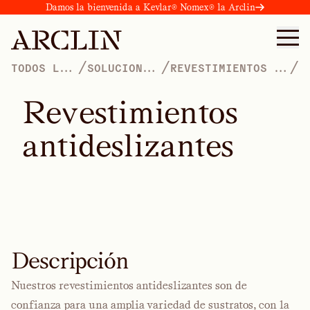
Damos la bienvenida a Kevlar® Nomex® la Arclin
/
/
/
TODOS LOS
SOLUCIONES
REVESTIMIENTOS DE
PRODUCTOS
DE PANELES
ALTO RENDIMIENTO
R
e
v
e
s
t
i
m
i
e
n
t
o
s
a
n
t
i
d
e
s
l
i
z
a
n
t
e
s
Descripción
Nuestros revestimientos antideslizantes son de
confianza para una amplia variedad de sustratos, con la