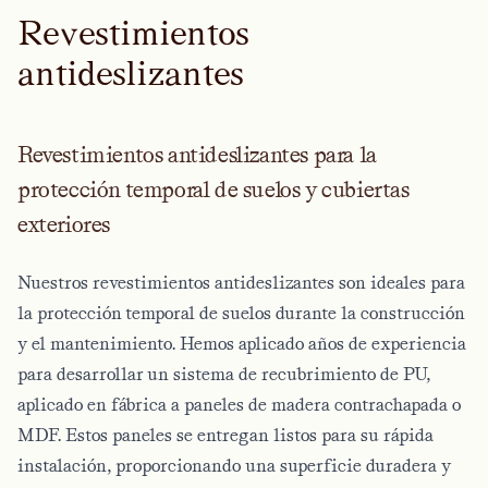
R
e
v
e
s
t
i
m
i
e
n
t
o
s
a
n
t
i
d
e
s
l
i
z
a
n
t
e
s
Revestimientos antideslizantes para la
protección temporal de suelos y cubiertas
exteriores
Nuestros revestimientos antideslizantes son ideales para
la protección temporal de suelos durante la construcción
y el mantenimiento. Hemos aplicado años de experiencia
para desarrollar un sistema de recubrimiento de PU,
aplicado en fábrica a paneles de madera contrachapada o
MDF. Estos paneles se entregan listos para su rápida
instalación, proporcionando una superficie duradera y