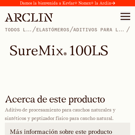
Damos la bienvenida a Kevlar® Nomex® la Arclin
/
/
/
TODOS LOS
ELASTÓMEROS
ADITIVOS PARA LA
PRODUCTOS
TRANSFORMACIÓN
DEL CAUCHO
S
u
r
e
M
i
x
1
0
0
L
S
®
Acerca de este producto
Aditivo de procesamiento para cauchos naturales y
sintéticos y peptizador físico para caucho natural.
Más información sobre este producto