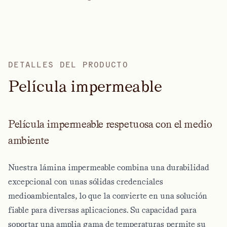
DETALLES DEL PRODUCTO
P
e
l
í
c
u
l
a
i
m
p
e
r
m
e
a
b
l
e
Película impermeable respetuosa con el medio
ambiente
Nuestra lámina impermeable combina una durabilidad
excepcional con unas sólidas credenciales
medioambientales, lo que la convierte en una solución
fiable para diversas aplicaciones. Su capacidad para
soportar una amplia gama de temperaturas permite su