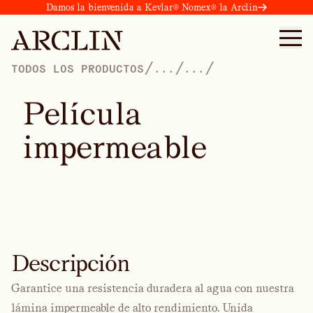
Damos la bienvenida a Kevlar® Nomex® la Arclin
/
/
/
TODOS LOS PRODUCTOS
...
...
P
e
l
í
c
u
l
a
i
m
p
e
r
m
e
a
b
l
e
Descripción
Garantice una resistencia duradera al agua con nuestra
lámina impermeable de alto rendimiento. Unida