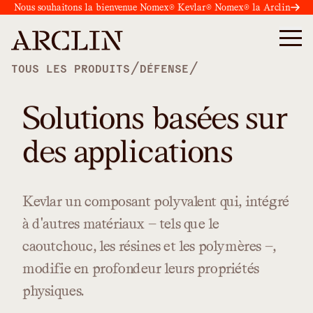
Nous souhaitons la bienvenue Nomex® Kevlar® Nomex® la Arclin
/
/
TOUS LES PRODUITS
DÉFENSE
Solutions basées sur
des applications
Kevlar
un
composant
polyvalent
qui,
intégré
à
d'autres
matériaux
—
tels
que
le
caoutchouc,
les
résines
et
les
polymères
—,
modifie
en
profondeur
leurs
propriétés
physiques.