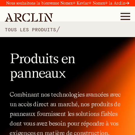
Nous souhaitons la bienvenue Nomex® Kevlar® Nomex® la Arclin
/
TOUS LES PRODUITS
Produits en
panneaux
Combinant
nos
technologies
avancées
avec
un
accès
direct
au
marché,
nos
produits
de
panneaux
fournissent
les
solutions
fiables
dont
vous
avez
besoin
pour
répondre
à
vos
exigences
en
matière
de
construction.