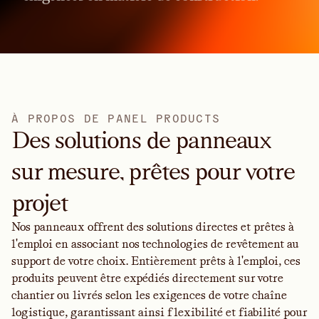
À
P
R
O
P
O
S
D
E
P
A
N
E
L
P
R
O
D
U
C
T
S
Des solutions de panneaux
sur mesure, prêtes pour votre
projet
Nos panneaux offrent des solutions directes et prêtes à
l'emploi en associant nos technologies de revêtement au
support de votre choix. Entièrement prêts à l'emploi, ces
produits peuvent être expédiés directement sur votre
chantier ou livrés selon les exigences de votre chaîne
logistique, garantissant ainsi flexibilité et fiabilité pour