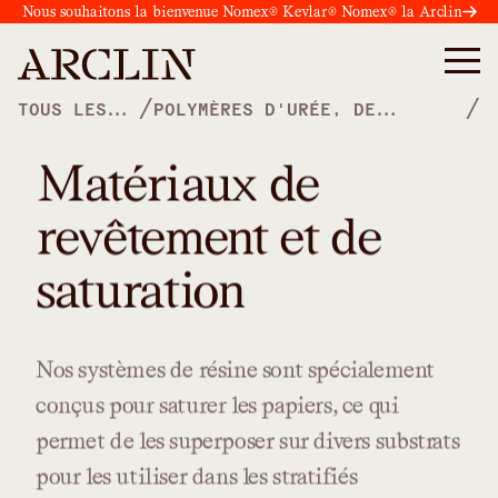
Nous souhaitons la bienvenue Nomex® Kevlar® Nomex® la Arclin
/
/
TOUS LES
POLYMÈRES D'URÉE, DE
PRODUITS
MÉLAMINE ET PHÉNOLIQUES
Matériaux de
revêtement et de
saturation
Nos
systèmes
de
résine
sont
spécialement
conçus
pour
saturer
les
papiers,
ce
qui
permet
de
les
superposer
sur
divers
substrats
pour
les
utiliser
dans
les
stratifiés