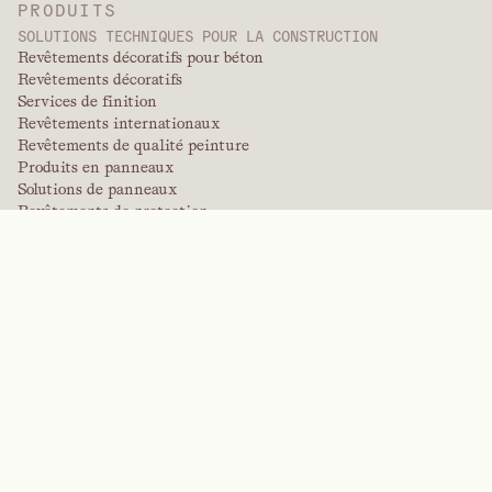
PRODUITS
SOLUTIONS TECHNIQUES POUR LA CONSTRUCTION
Revêtements décoratifs pour béton
Revêtements décoratifs
Services de finition
Revêtements internationaux
Revêtements de qualité peinture
Produits en panneaux
Solutions de panneaux
Revêtements de protection
Revêtements techniques spécialisés
POLYMÈRES DE PERFORMANCE
Aramides
Dispersants, plastifiants et agents mouillants
Élastomères
Produits intermédiaires et additifs
Solvants
Urée, mélamine et polymères phénoliques
MARQUES
Arctek
Captive