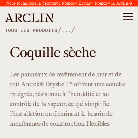
Nous souhaitons la bienvenue Nomex® Kevlar® Nomex® la Arclin
/
/
TOUS LES PRODUITS
...
Coquille sèche
Les
panneaux
de
revêtement
de
mur
et
de
toit
Arctek®
Dryshell™
offrent
une
couche
intégrée,
résistante
à
l'humidité
et
au
contrôle
de
la
vapeur,
ce
qui
simplifie
l'installation
en
éliminant
le
besoin
de
membranes
de
construction
flexibles.