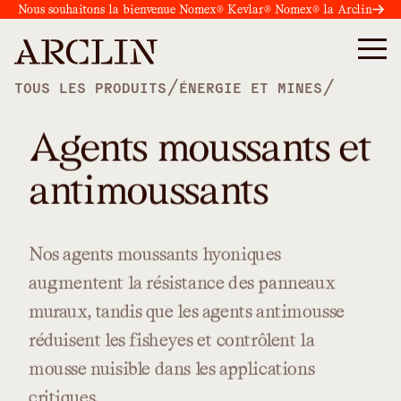
Nous souhaitons la bienvenue Nomex® Kevlar® Nomex® la Arclin
/
/
TOUS LES PRODUITS
ÉNERGIE ET MINES
Agents moussants et
antimoussants
Nos
agents
moussants
hyoniques
augmentent
la
résistance
des
panneaux
muraux,
tandis
que
les
agents
antimousse
réduisent
les
fisheyes
et
contrôlent
la
mousse
nuisible
dans
les
applications
critiques.