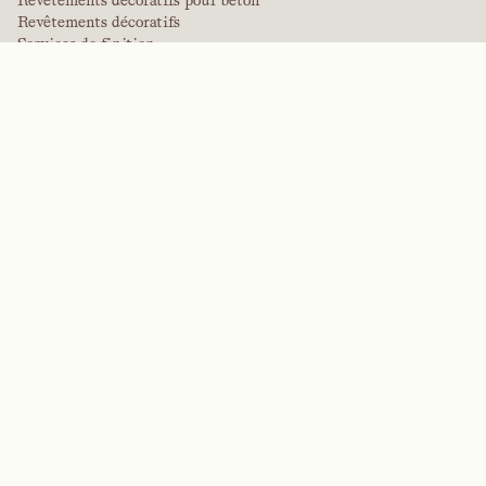
Revêtements décoratifs
Services de finition
Revêtements internationaux
Revêtements de qualité peinture
Produits en panneaux
Solutions de panneaux
Revêtements de protection
Revêtements techniques spécialisés
POLYMÈRES DE PERFORMANCE
Aramides
Dispersants, plastifiants et agents mouillants
Élastomères
Produits intermédiaires et additifs
Solvants
Urée, mélamine et polymères phénoliques
MARQUES
Arctek
Captive
Dispersants
EPIC
Firepoint