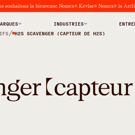
us souhaitons la bienvenue Nomex® Kevlar® Nomex® la Arcl
ARQUES
INDUSTRIES
ENTRE
/
IFS
H2S SCAVENGER (CAPTEUR DE H2S)
ger (capteur