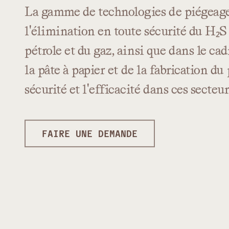
La
gamme
de
technologies
de
piégeag
l'élimination
en
toute
sécurité
du
H₂S
pétrole
et
du
gaz,
ainsi
que
dans
le
cad
la
pâte
à
papier
et
de
la
fabrication
du
sécurité
et
l'efficacité
dans
ces
secteur
FAIRE UNE DEMANDE