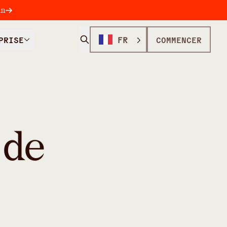
in
PRISE
FR
COMMENCER
 de