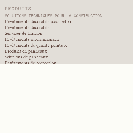
PRODUITS
SOLUTIONS TECHNIQUES POUR LA CONSTRUCTION
Revêtements décoratifs pour béton
Revêtements décoratifs
Services de finition
Revêtements internationaux
Revêtements de qualité peinture
Produits en panneaux
Solutions de panneaux
Revêtements de protection
Revêtements techniques spécialisés
POLYMÈRES DE PERFORMANCE
Aramides
Dispersants, plastifiants et agents mouillants
Élastomères
Produits intermédiaires et additifs
Solvants
Urée, mélamine et polymères phénoliques
MARQUES
Arctek