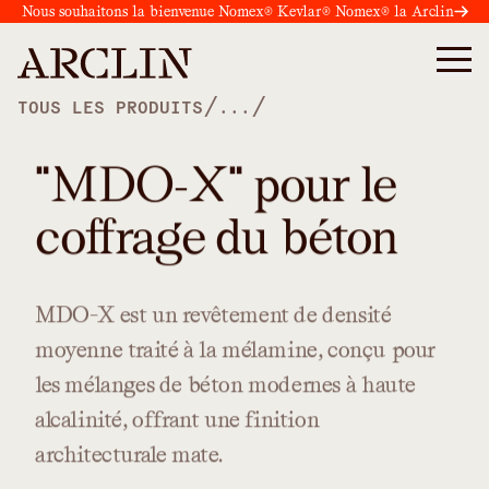
Nous souhaitons la bienvenue Nomex® Kevlar® Nomex® la Arclin
/
/
TOUS LES PRODUITS
...
"MDO-X" pour le
coffrage du béton
MDO-X
est
un
revêtement
de
densité
moyenne
traité
à
la
mélamine,
conçu
pour
les
mélanges
de
béton
modernes
à
haute
alcalinité,
offrant
une
finition
architecturale
mate.