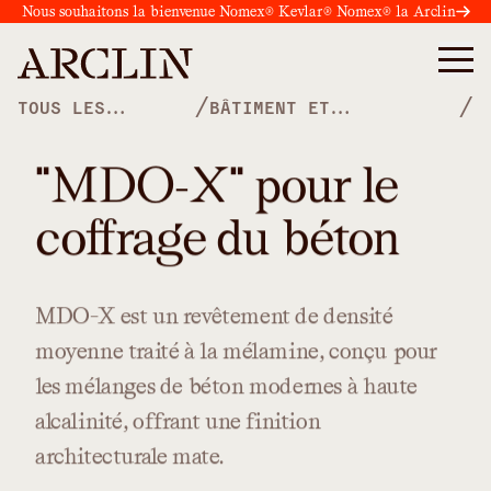
Nous souhaitons la bienvenue Nomex® Kevlar® Nomex® la Arclin
/
/
TOUS LES
BÂTIMENT ET
PRODUITS
CONSTRUCTION
"MDO-X" pour le
coffrage du béton
MDO-X
est
un
revêtement
de
densité
moyenne
traité
à
la
mélamine,
conçu
pour
les
mélanges
de
béton
modernes
à
haute
alcalinité,
offrant
une
finition
architecturale
mate.