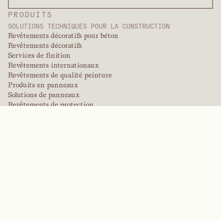
PRODUITS
SOLUTIONS TECHNIQUES POUR LA CONSTRUCTION
Revêtements décoratifs pour béton
Revêtements décoratifs
Services de finition
Revêtements internationaux
Revêtements de qualité peinture
Produits en panneaux
Solutions de panneaux
Revêtements de protection
Revêtements techniques spécialisés
POLYMÈRES DE PERFORMANCE
Aramides
Dispersants, plastifiants et agents mouillants
Élastomères
Produits intermédiaires et additifs
Solvants
Urée, mélamine et polymères phénoliques
MARQUES
Arctek