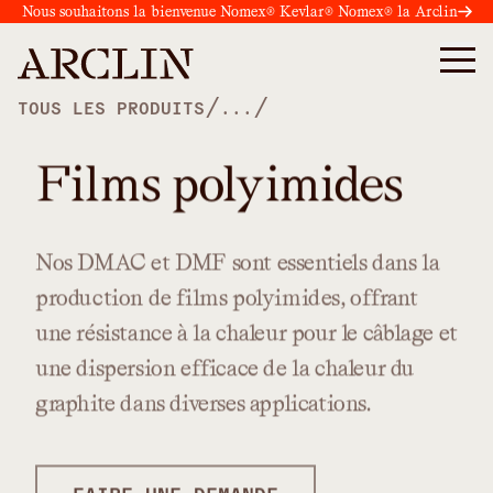
Nous souhaitons la bienvenue Nomex® Kevlar® Nomex® la Arclin
/
/
TOUS LES PRODUITS
...
Films polyimides
Nos
DMAC
et
DMF
sont
essentiels
dans
la
production
de
films
polyimides,
offrant
une
résistance
à
la
chaleur
pour
le
câblage
et
une
dispersion
efficace
de
la
chaleur
du
graphite
dans
diverses
applications.