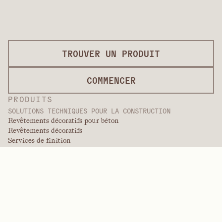
TROUVER UN PRODUIT
COMMENCER
PRODUITS
SOLUTIONS TECHNIQUES POUR LA CONSTRUCTION
Revêtements décoratifs pour béton
Revêtements décoratifs
Services de finition
Revêtements internationaux
Revêtements de qualité peinture
Produits en panneaux
Solutions de panneaux
Revêtements de protection
Revêtements techniques spécialisés
POLYMÈRES DE PERFORMANCE
Aramides