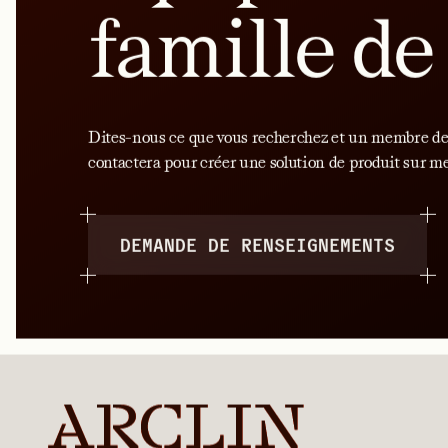
Shampooings, 
Monométhylamine
VOIR LE PRODUIT