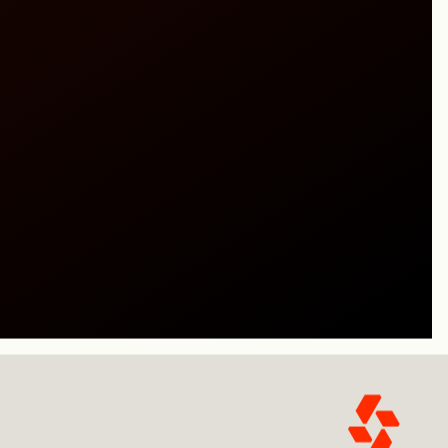
gs et soins de
amine (DMA)