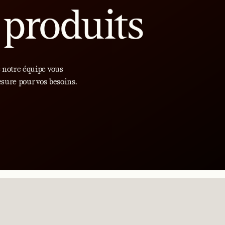
PRODUITS INDIVIDUELS
après-shampooin
la peau
 (MMA)
Diméthyl
VOIR LE PRODUIT