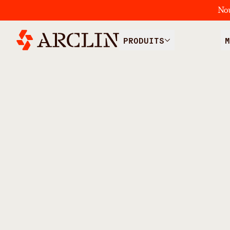
No
PRODUITS
M
/
TOUS LES PRODUITS
INTERMÉDIAIRES ET ADDIT
Shampooing
shampooings
peau