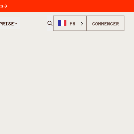
in
PRISE
FR
COMMENCER
 DE LA PEAU
la