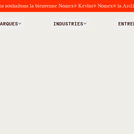
us souhaitons la bienvenue Nomex® Kevlar® Nomex® la Arcl
ARQUES
INDUSTRIES
ENTRE
/
IFS
SHAMPOOINGS, APRÈS-SHAMPOOINGS ET SOINS
s, après-
 et soins de 