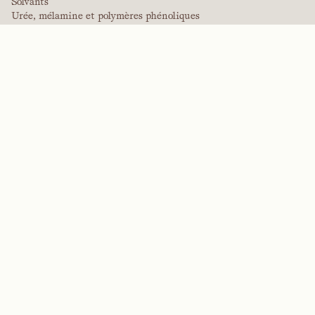
Solvants
Urée, mélamine et polymères phénoliques
MARQUES
Arctek
Captive
Dispersants
EPIC
Firepoint
Kevlar
Kevlar
NitroGain
Nomex
Tensylon
Systèmes de fabrication sur mesure
INDUSTRIES
Agriculture
Bâtiment et construction
Défense
Électronique
Énergie et exploitation minière