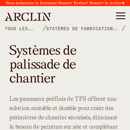
Nous souhaitons la bienvenue Nomex® Kevlar® Nomex® la Arclin
/
/
TOUS LES
SYSTÈMES DE FABRICATION
PRODUITS
ARTISANALE
Systèmes de
palissade de
chantier
Les
panneaux
préfinis
de
TFS
offrent
une
solution
rentable
et
durable
pour
créer
des
périmètres
de
chantier
sécurisés,
éliminant
le
besoin
de
peinture
sur
site
et
complétant