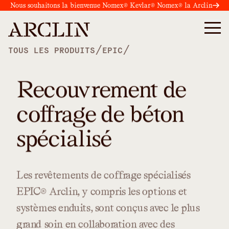
Nous souhaitons la bienvenue Nomex® Kevlar® Nomex® la Arclin
/
/
TOUS LES PRODUITS
EPIC
Recouvrement de
coffrage de béton
spécialisé
Les
revêtements
de
coffrage
spécialisés
EPIC®
Arclin,
y
compris
les
options
et
systèmes
enduits,
sont
conçus
avec
le
plus
grand
soin
en
collaboration
avec
des