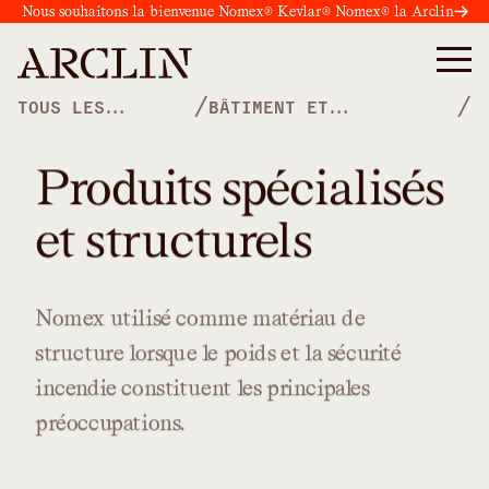
Nous souhaitons la bienvenue Nomex® Kevlar® Nomex® la Arclin
/
/
TOUS LES
BÂTIMENT ET
PRODUITS
CONSTRUCTION
Produits spécialisés
et structurels
Nomex
utilisé
comme
matériau
de
structure
lorsque
le
poids
et
la
sécurité
incendie
constituent
les
principales
préoccupations.