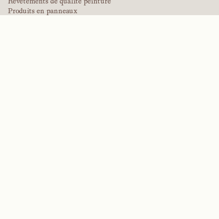
Revêtements de qualité peinture
Produits en panneaux
Solutions de panneaux
Revêtements de protection
Revêtements techniques spécialisés
POLYMÈRES DE PERFORMANCE
Aramides
Dispersants, plastifiants et agents mouillants
Élastomères
Produits intermédiaires et additifs
Solvants
Urée, mélamine et polymères phénoliques
MARQUES
Arctek
Captive
Dispersants
EPIC
Firepoint
Kevlar
Kevlar
NitroGain