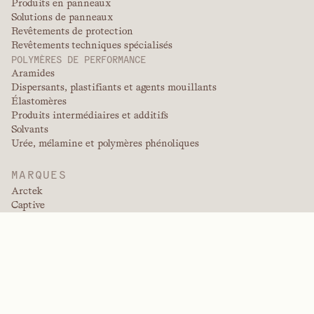
Produits en panneaux
Solutions de panneaux
Revêtements de protection
Revêtements techniques spécialisés
POLYMÈRES DE PERFORMANCE
Aramides
Dispersants, plastifiants et agents mouillants
Élastomères
Produits intermédiaires et additifs
Solvants
Urée, mélamine et polymères phénoliques
MARQUES
Arctek
Captive
Dispersants
EPIC
Firepoint
Kevlar
Kevlar
NitroGain
Nomex