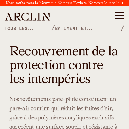
Nous souhaitons la bienvenue Nomex® Kevlar® Nomex® la Arclin
/
/
TOUS LES
BÂTIMENT ET
PRODUITS
CONSTRUCTION
Recouvrement de la
protection contre
les intempéries
Nos
revêtements
pare-pluie
constituent
un
pare-air
continu
qui
réduit
les
fuites
d'air,
grâce
à
des
polymères
acryliques
exclusifs
qui
créent
une
surface
souple
et
résistante
à