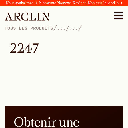
Nous souhaitons la bienvenue Nomex® Kevlar® Nomex® la Arclin
/
/
/
TOUS LES PRODUITS
...
...
2
2
4
7
Obtenir une