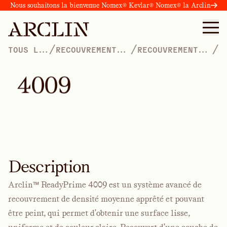
Nous souhaitons la bienvenue Nomex® Kevlar® Nomex® la Arclin
/
/
/
TOUS LES
RECOUVREMENT
RECOUVREMENTS
PRODUITS
DE LA QUALITÉ
DE DENSITÉ
DE LA PEINTURE
MOYENNE
APPRÊTÉS
4
0
0
9
Description
Arclin™ ReadyPrime 4009 est un système avancé de
recouvrement de densité moyenne apprêté et pouvant
être peint, qui permet d'obtenir une surface lisse,