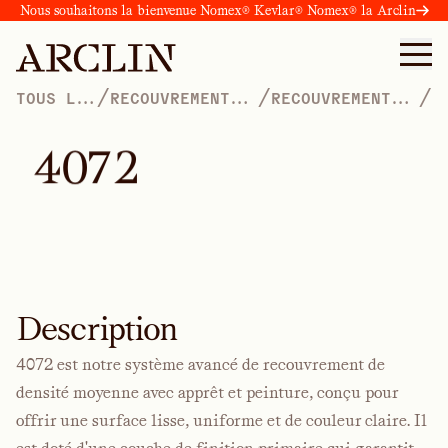
Nous souhaitons la bienvenue Nomex® Kevlar® Nomex® la Arclin
/
/
/
TOUS LES
RECOUVREMENT
RECOUVREMENTS
PRODUITS
DE LA QUALITÉ
DE DENSITÉ
DE LA PEINTURE
MOYENNE
APPRÊTÉS
4
0
7
2
Description
4072 est notre système avancé de recouvrement de
densité moyenne avec apprêt et peinture, conçu pour
offrir une surface lisse, uniforme et de couleur claire. Il