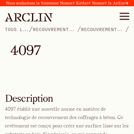
Nous souhaitons la bienvenue Nomex® Kevlar® Nomex® la Arclin
/
/
/
TOUS LES
RECOUVREMENT
RECOUVREMENTS
PRODUITS
DE LA QUALITÉ
DE DENSITÉ
DE LA PEINTURE
MOYENNE
APPRÊTÉS
4
0
9
7
Description
4097 établit une nouvelle norme en matière de
technologie de recouvrement des coffrages à béton. Ce
revêtement est conçu pour créer une surface lisse sur les