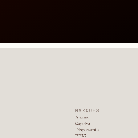
MARQUES
Arctek
Captive
Dispersants
EPIC