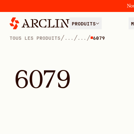
No
PRODUITS
M
/
/
/
TOUS LES PRODUITS
...
...
6079
6
0
7
9