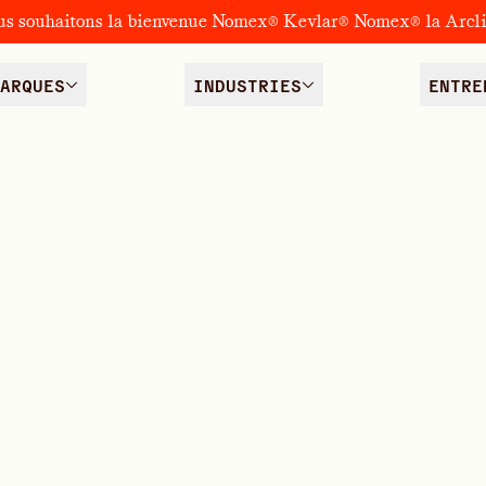
us souhaitons la bienvenue Nomex® Kevlar® Nomex® la Arcl
ARQUES
INDUSTRIES
ENTRE