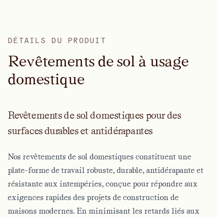
DÉTAILS DU PRODUIT
R
e
v
ê
t
e
m
e
n
t
s
d
e
s
o
l
à
u
s
a
g
e
d
o
m
e
s
t
i
q
u
e
Revêtements de sol domestiques pour des
surfaces durables et antidérapantes
Nos revêtements de sol domestiques constituent une
plate-forme de travail robuste, durable, antidérapante et
résistante aux intempéries, conçue pour répondre aux
exigences rapides des projets de construction de
maisons modernes. En minimisant les retards liés aux