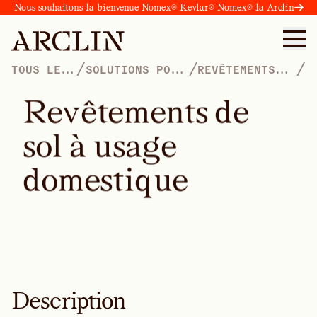
Nous souhaitons la bienvenue Nomex® Kevlar® Nomex® la Arclin
/
/
/
TOUS LES
SOLUTIONS POUR
REVÊTEMENTS
PRODUITS
LES PANNEAUX
DE
PERFORMANCE
R
e
v
ê
t
e
m
e
n
t
s
d
e
s
o
l
à
u
s
a
g
e
d
o
m
e
s
t
i
q
u
e
Description