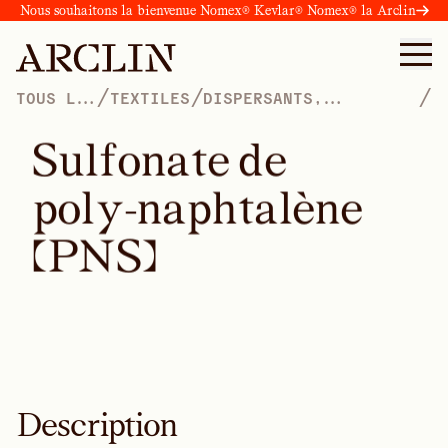
Nous souhaitons la bienvenue Nomex® Kevlar® Nomex® la Arclin
/
/
/
TOUS LES
TEXTILES
DISPERSANTS,
PRODUITS
TENSIOACTIFS,
PLASTIFIANTS ET
S
u
l
f
o
n
a
t
e
d
e
AGENTS MOUILLANTS
p
o
l
y
-
n
a
p
h
t
a
l
è
n
e
(
P
N
S
)
Description