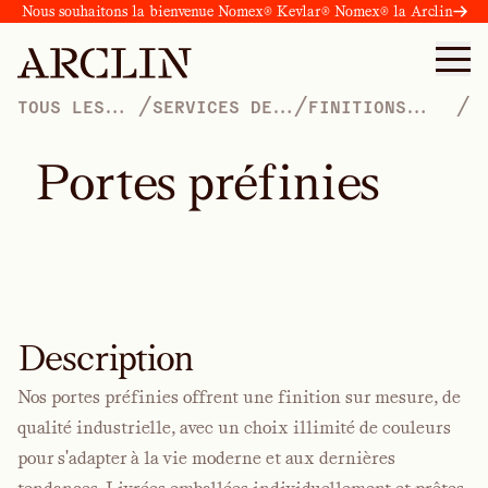
Nous souhaitons la bienvenue Nomex® Kevlar® Nomex® la Arclin
/
/
/
TOUS LES
SERVICES DE
FINITIONS
PRODUITS
FINITION
DÉCORATIVES
P
o
r
t
e
s
p
r
é
f
i
n
i
e
s
Description
Nos portes préfinies offrent une finition sur mesure, de
qualité industrielle, avec un choix illimité de couleurs
pour s'adapter à la vie moderne et aux dernières