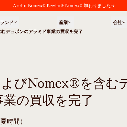
Arclin Nomex® Kevlar® Nomex® 加わりました
ランド
産業
会社
X®を含むデュポンのアラミド事業の買収を完了
r®およびNomex®を含む
事業の買収を完了
部夏時間）