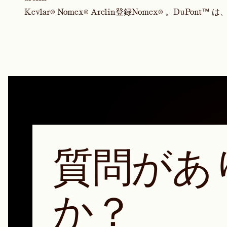
Kevlar® Nomex® Arclin登録Nomex® 。DuPont™ 
質問があ
か？