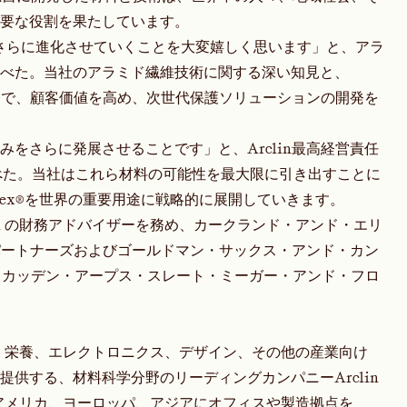
要な役割を果たしています。
性能をさらに進化させていくことを大変嬉しく思います」と、アラ
べた。当社のアラミド繊維技術に関する深い知見と、
ことで、顧客価値を高め、次世代保護ソリューションの開発を
をさらに発展させることです」と、Arclin最高経営責任
べた。当社はこれら材料の可能性を最大限に引き出すことに
omex®を世界の重要用途に戦略的に展開していきます。
in の財務アドバイザーを務め、カークランド・アンド・エリ
パートナーズおよびゴールドマン・サックス・アンド・カン
スカッデン・アープス・スレート・ミーガー・アンド・フロ
製薬、栄養、エレクトロニクス、デザイン、その他の産業向け
供する、材料科学分野のリーディングカンパニーArclin
南北アメリカ、ヨーロッパ、アジアにオフィスや製造拠点を