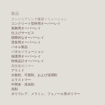
製品
エンジニアリング建築ソリューション
コンクリート型枠用オーバーレイ
装飾用オーバーレイ
仕上げサービス
国際的なオーバーレイ
塗装用オーバーレイ
パネル製品
パネルソリューション
保護用オーバーレイ
特殊設計オーバーレイ
高性能ポリマー
アラミド
分散剤、可塑剤、および湿潤剤
エラストマー
中間体・添加剤
溶剤
ポリウレア、メラミン、フェノール系ポリマー