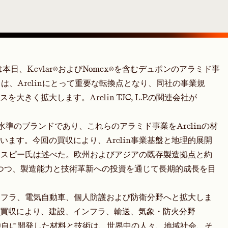
inは本日、Kevlar®およびNomex®を含むデュポンのアラミド事
は、Arclinにとって重要な転換点となり、同社の事業規
く拡大します。Arclin TJC, L.P.の関連会社が
最高水準のブランドであり、これらのアラミド事業をArclinの材
ます。今回の買収により、Arclin事業基盤と地理的展開
グラスピー氏は述べた。欧州およびアジアの既存製造拠点と約
しつつ、製造能力と技術革新への投資を通じて長期的成長を目
インフラ、電気自動車、個人防護および防衛分野へと拡大しま
買収により、建設、インフラ、輸送、気象・防火分野
lin独自に開発した材料と技術は、世界中の人々、地域社会、そ