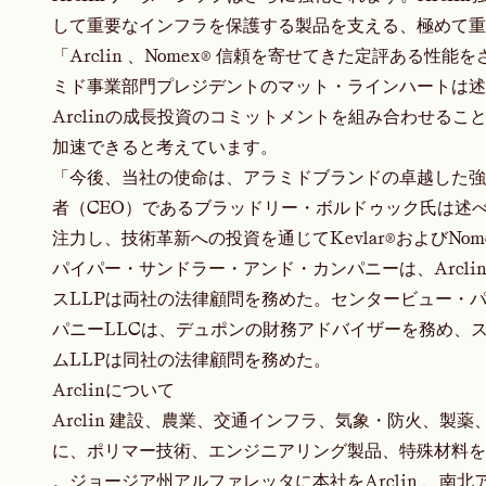
して重要なインフラを保護する製品を支える、極めて重
「Arclin 、Nomex® 信頼を寄せてきた定評ある
ミド事業部門プレジデントのマット・ラインハートは述
Arclinの成長投資のコミットメントを組み合わせる
加速できると考えています。
「今後、当社の使命は、アラミドブランドの卓越した強み
者（CEO）であるブラッドリー・ボルドゥック氏は述
注力し、技術革新への投資を通じてKevlar®およびN
パイパー・サンドラー・アンド・カンパニーは、Arcl
スLLPは両社の法律顧問を務めた。センタービュー・
パニーLLCは、デュポンの財務アドバイザーを務め、
ムLLPは同社の法律顧問を務めた。
Arclinについて
Arclin 建設、農業、交通インフラ、気象・防火、
に、ポリマー技術、エンジニアリング製品、特殊材料を提
。ジョージア州アルファレッタに本社をArclin 、