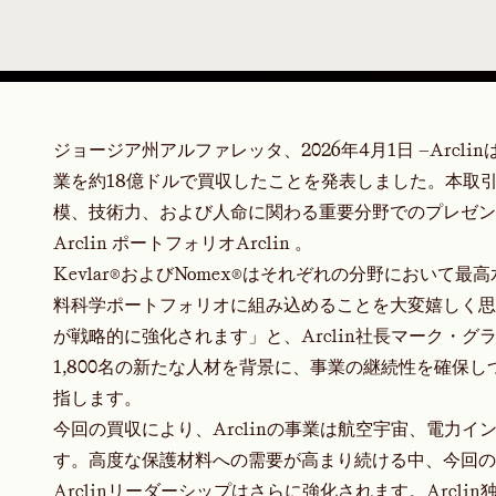
ジョージア州アルファレッタ、2026年4月1日 —
Arcl
業を約18億ドルで買収したことを発表しました。
本取引
模、技術力、および人命に関わる重要分野でのプレゼンスを大き
Arclin ポートフォリオArclin 。
Kevlar®およびNomex®はそれぞれの分野において
料科学ポートフォリオに組み込めることを大変嬉しく思い
が戦略的に強化されます」と、Arclin社長マーク・
1,800名の新たな人材を背景に、事業の継続性を確保
指します。
今回の買収により、Arclinの事業は航空宇宙、電力
す。高度な保護材料への需要が高まり続ける中、今回の
Arclinリーダーシップはさらに強化されます。Arc