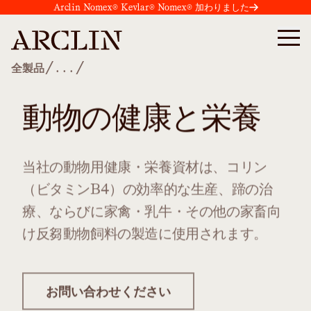
Arclin Nomex® Kevlar® Nomex® 加わりました
/
/
全製品
...
動物の健康と栄養
当社の動物用健康・栄養資材は、コリン
（ビタミンB4）の効率的な生産、蹄の治
療、ならびに家禽・乳牛・その他の家畜向
け反芻動物飼料の製造に使用されます。
お問い合わせください