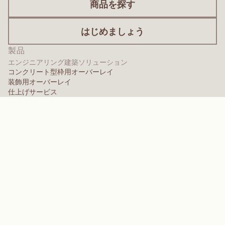
商品を探す
はじめましょう
製品
エンジニアリング建築ソリューション
コンクリート型枠用オーバーレイ
装飾用オーバーレイ
仕上げサービス
国際的なオーバーレイ
塗装用オーバーレイ
パネル製品
パネルソリューション
保護用オーバーレイ
特殊設計オーバーレイ
高性能ポリマー
アラミド
分散剤、可塑剤、および湿潤剤
エラストマー
中間体・添加剤
溶剤
ポリウレア、メラミン、フェノール系ポリマー